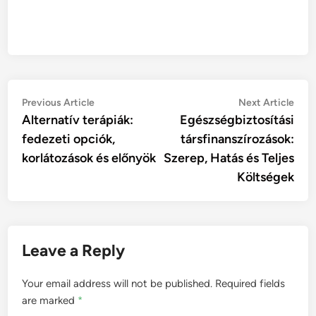
Post
Previous
Nex
Previous Article
Next Article
article:
artic
Alternatív terápiák:
Egészségbiztosítási
navigation
fedezeti opciók,
társfinanszírozások:
korlátozások és előnyök
Szerep, Hatás és Teljes
Költségek
Leave a Reply
Your email address will not be published.
Required fields
are marked
*