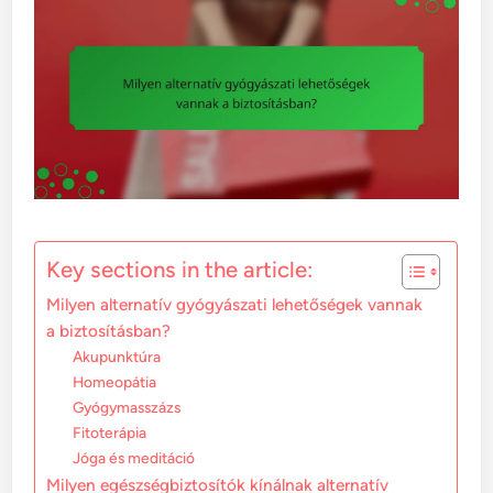
Key sections in the article:
Milyen alternatív gyógyászati lehetőségek vannak
a biztosításban?
Akupunktúra
Homeopátia
Gyógymasszázs
Fitoterápia
Jóga és meditáció
Milyen egészségbiztosítók kínálnak alternatív