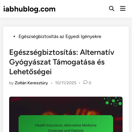
Skip
iabhublog.com
Mai
to
Open
Men
Search
content
Posted
Egészségbiztosítás az Egyedi Igényekre
in
Egészségbiztosítás: Alternatív
Gyógyászat Támogatása és
Lehetőségei
by
Zoltán Keresztúry
•
10/11/2025
•
0