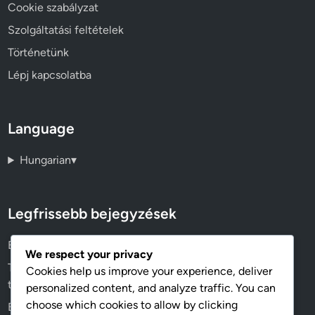
Cookie szabályzat
Szolgáltatási feltételek
Történetünk
Lépj kapcsolatba
Language
Hungarian
▾
Legfrissebb bejegyzések
EPO Tervek: Előnyök, Korlátozások és Alkalmasság
We respect your privacy
Terhesgondozás: fedezeti különbségek, előnyök és
Cookies help us improve your experience, deliver
támogatás
personalized content, and analyze traffic. You can
choose which cookies to allow by clicking
Egészségbiztosítási regisztráció: Lépések kezdőknek