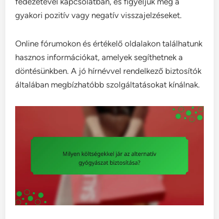
fedezetével kapcsolatban, és figyeljük meg a
gyakori pozitív vagy negatív visszajelzéseket.
Online fórumokon és értékelő oldalakon találhatunk
hasznos információkat, amelyek segíthetnek a
döntésünkben. A jó hírnévvel rendelkező biztosítók
általában megbízhatóbb szolgáltatásokat kínálnak.