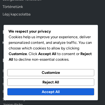
Történetünk
Lépj kapcsolatba
We respect your privacy
Language
Cookies help us improve your experience, deliver
personalized content, and analyze traffic. You can
Hungarian
▾
choose which cookies to allow by clicking
Customize
. Click
Accept All
to consent or
Reject
All
to decline non-essential cookies.
Legfrissebb bejegyzések
EPO Tervek: Előnyök, Korlátozások és Alkalmasság
Customize
Terhesgondozás: fedezeti különbségek, előnyök és
Reject All
támogatás
Egészségbiztosítási regisztráció: Lépések kezdőknek
Accept All
Speciális Regisztrációs Időszakok: Életváltozások és
Jogosultság