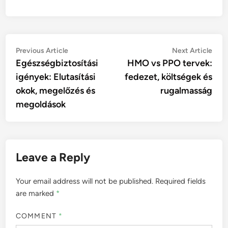
Post
Previous
Nex
Previous Article
Next Article
article:
artic
Egészségbiztosítási
HMO vs PPO tervek:
navigation
igények: Elutasítási
fedezet, költségek és
okok, megelőzés és
rugalmasság
megoldások
Leave a Reply
Your email address will not be published.
Required fields
are marked
*
COMMENT
*