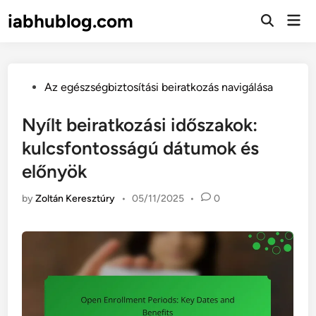
Skip
iabhublog.com
Mai
to
Open
Men
Search
content
Posted
Az egészségbiztosítási beiratkozás navigálása
in
Nyílt beiratkozási időszakok:
kulcsfontosságú dátumok és
előnyök
by
Zoltán Keresztúry
•
05/11/2025
•
0